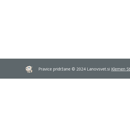
Pravice pridržane © 2024 Lanovsvet.si
Klemen St