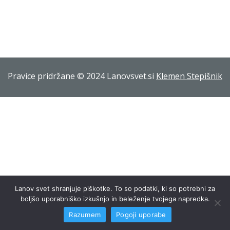
Pravice pridržane © 2024 Lanovsvet.si
Klemen Stepišnik
Lanov svet shranjuje piškotke. To so podatki, ki so potrebni za
boljšo uporabniško izkušnjo in beleženje tvojega napredka.
Razumem
Pogoji uporabe