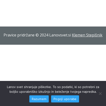
Pravice pridržane © 2024 Lanovsvet.si
Klemen Stepišnik
Lanov svet shranjuje piškotke. To so podatki, ki so potrebni za
boljšo uporabniško izkušnjo in beleženje tvojega napredka.
Razumem
Pogoji uporabe