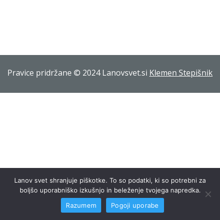
Pravice pridržane © 2024 Lanovsvet.si
Klemen Stepišnik
Lanov svet shranjuje piškotke. To so podatki, ki so potrebni za
boljšo uporabniško izkušnjo in beleženje tvojega napredka.
Razumem
Pogoji uporabe