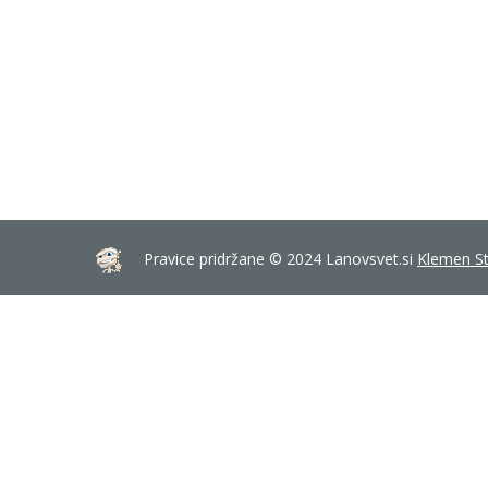
Pravice pridržane © 2024 Lanovsvet.si
Klemen St