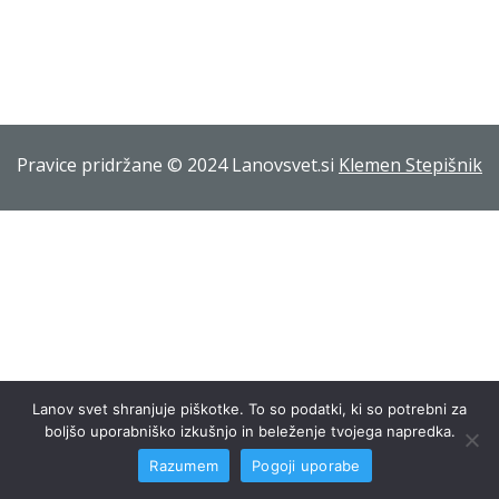
Pravice pridržane © 2024 Lanovsvet.si
Klemen Stepišnik
Lanov svet shranjuje piškotke. To so podatki, ki so potrebni za
boljšo uporabniško izkušnjo in beleženje tvojega napredka.
Razumem
Pogoji uporabe