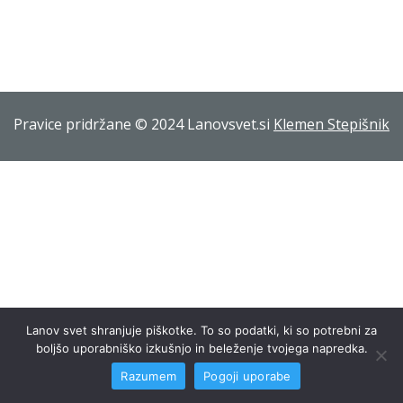
Pravice pridržane © 2024 Lanovsvet.si
Klemen Stepišnik
Lanov svet shranjuje piškotke. To so podatki, ki so potrebni za
boljšo uporabniško izkušnjo in beleženje tvojega napredka.
Razumem
Pogoji uporabe