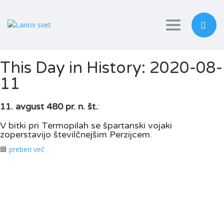
Toggle nav
This Day in History: 2020-08-
11
11. avgust 480 pr. n. št.
:
V bitki pri Termopilah se špartanski vojaki
zoperstavijo številčnejšim Perzijcem.
🟦
preberi več