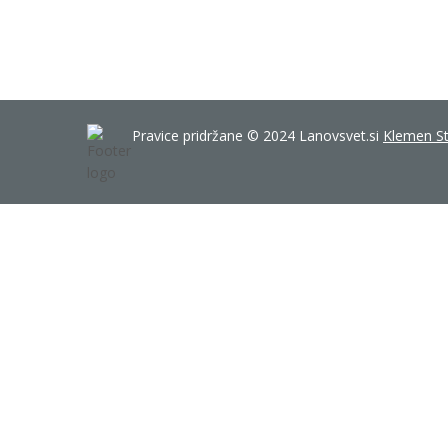
Pravice pridržane © 2024 Lanovsvet.si
Klemen St