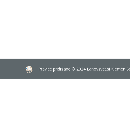
Pravice pridržane © 2024 Lanovsvet.si
Klemen St