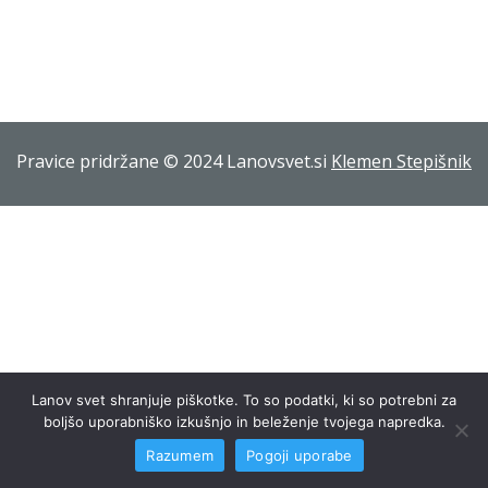
Pravice pridržane © 2024 Lanovsvet.si
Klemen Stepišnik
Lanov svet shranjuje piškotke. To so podatki, ki so potrebni za
boljšo uporabniško izkušnjo in beleženje tvojega napredka.
Razumem
Pogoji uporabe