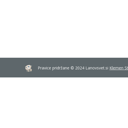
Pravice pridržane © 2024 Lanovsvet.si
Klemen St