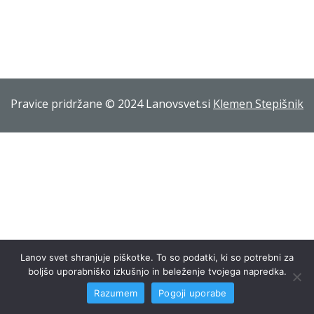
Pravice pridržane © 2024 Lanovsvet.si
Klemen Stepišnik
Lanov svet shranjuje piškotke. To so podatki, ki so potrebni za
boljšo uporabniško izkušnjo in beleženje tvojega napredka.
Razumem
Pogoji uporabe