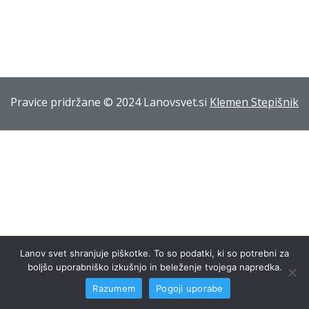
Pravice pridržane © 2024 Lanovsvet.si
Klemen Stepišnik
Lanov svet shranjuje piškotke. To so podatki, ki so potrebni za
boljšo uporabniško izkušnjo in beleženje tvojega napredka.
Razumem
Pogoji uporabe