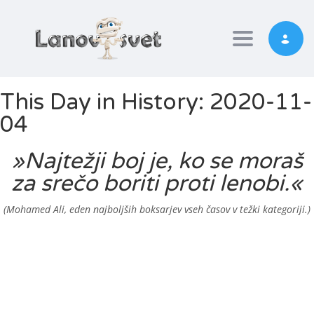
Toggle nav
This Day in History: 2020-11-
04
»Najtežji boj je, ko se moraš
za srečo boriti proti lenobi.«
(Mohamed Ali, eden najboljših boksarjev vseh časov v težki kategoriji.)