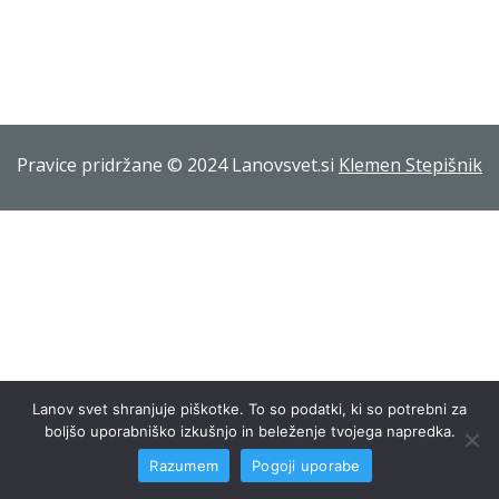
Pravice pridržane © 2024 Lanovsvet.si
Klemen Stepišnik
Lanov svet shranjuje piškotke. To so podatki, ki so potrebni za
boljšo uporabniško izkušnjo in beleženje tvojega napredka.
Razumem
Pogoji uporabe