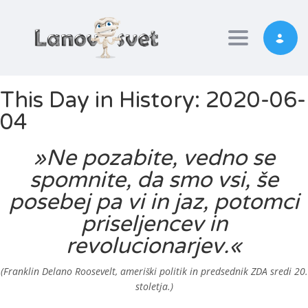
Toggle nav
This Day in History: 2020-06-
04
»
Ne pozabite, vedno se
spomnite, da smo vsi, še
posebej pa vi in ​​jaz, potomci
priseljencev in
revolucionarjev
.«
(Franklin Delano Roosevelt, ameriški politik in predsednik ZDA sredi 20.
stoletja.)