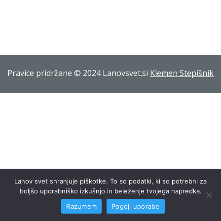
Pravice pridržane © 2024 Lanovsvet.si
Klemen Stepišnik
Lanov svet shranjuje piškotke. To so podatki, ki so potrebni za
boljšo uporabniško izkušnjo in beleženje tvojega napredka.
Razumem
Pogoji uporabe