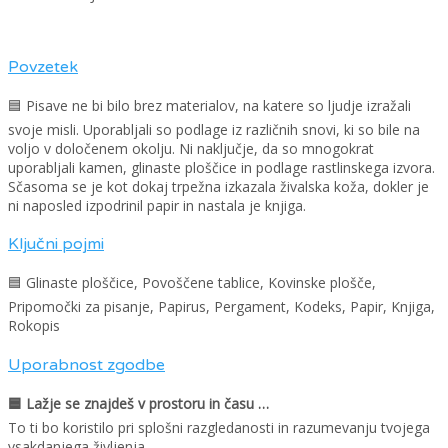
Povzetek
🟦 Pisave ne bi bilo brez materialov, na katere so ljudje izražali
svoje misli. Uporabljali so podlage iz različnih snovi, ki so bile na
voljo v določenem okolju. Ni naključje, da so mnogokrat
uporabljali kamen, glinaste ploščice in podlage rastlinskega izvora.
Sčasoma se je kot dokaj trpežna izkazala živalska koža, dokler je
ni naposled izpodrinil papir in nastala je knjiga.
Ključni pojmi
🟦 Glinaste ploščice, Povoščene tablice, Kovinske plošče,
Pripomočki za pisanje, Papirus, Pergament, Kodeks, Papir, Knjiga,
Rokopis
Uporabnost zgodbe
🟦 Lažje se znajdeš v prostoru in času …
To ti bo koristilo pri splošni razgledanosti in razumevanju tvojega
vsakdanjega življenja.