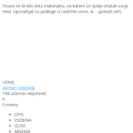
Pisave ne bi bilo brez materialov, na katere so ljudje izražali svoje
misli. Uporabljali so podlage iz različnih snovi, ki
...
(pokaži več)
Učitelj
Klemen Stepišnik
108
učencev
vključenih
0
0 mnenj
OPIS
VSEBINA
IZZIVI
MNENJE