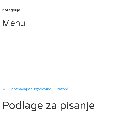
Kategorija
Menu
Imaš vprašanje?
Pošlji
Sporočilo je poslano,
Zapri
⚔️ I. Spoznavajmo zgodovino,
6. razred
Podlage za pisanje