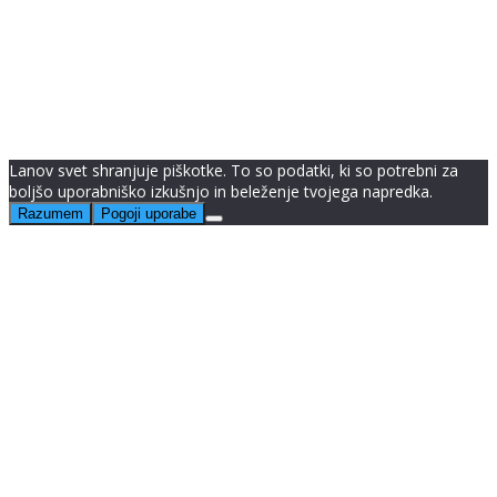
Send reset link
Password reset link sent
to your email
Zapri
Confirmation link sent
Za zaključek registracije pojdi v svojo e-
pošto in klikni na prejeto povezavo.
Zapri
Your application is sent
We'll send you an email as soon as your
application is approved.
Go to Profile
Še nimaš računa?
REGISTRACIJA
Prijava
Pozabljeno geslo?
Lanov svet shranjuje piškotke. To so podatki, ki so potrebni za
boljšo uporabniško izkušnjo in beleženje tvojega napredka.
Razumem
Pogoji uporabe