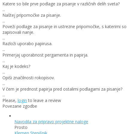
Katere so bile prve podlage za pisanje v različnih delih sveta?
...
Naštej pripomočke za pisanje.
...
Poveži podlage za pisanje in ustrezne pripomočke, s katerimi so
zapisovali nanje.
...
Razloži uporabo papirusa.
...
Primerjaj uporabnost pergamenta in papirja.
...
Kaj je kodeks?
...
Opiši značilnosti rokopisov.
...
V čem je prednost papirja pred ostalimi podlagami za pisanje?
...
Please,
login
to leave a review
Povezane zgodbe
Navodila za pripravo projektne naloge
Prosto
Klemen Stepišnik