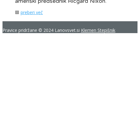
ameriški predsednik Ricgard Nixon.
🟦
preberi več
Pravice pridržane © 2024 Lanovsvet.si
Klemen Stepišnik
Prijava
The password must have a minimum
of 8 characters of numbers and letters, contain at least 1 capital
letter
Strinjam se z uporabo piškotkov
Strinjam se z uporabo piškotkov
Zapomni si me
Prijava
REGISTRACIJA
Restore password