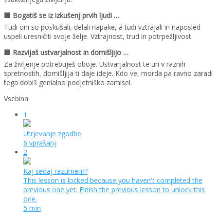
🟦 Bogatiš se iz izkušenj prvih ljudi …
Tudi oni so poskušali, delali napake, a tudi vztrajali in naposled
uspeli uresničiti svoje želje. Vztrajnost, trud in potrpežljivost.
🟦 Razvijaš ustvarjalnost in domišljijo …
Za življenje potrebuješ oboje. Ustvarjalnost te uri v raznih
spretnostih, domišljija ti daje ideje. Kdo ve, morda pa ravno zaradi
tega dobiš genialno podjetniško zamisel.
Vsebina
1
Utrjevanje zgodbe
6 vprašanj
2
Kaj sedaj razumem?
This lesson is locked because you haven't completed the
previous one yet. Finish the previous lesson to unlock this
one.
5 min