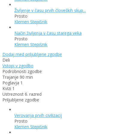
Življenje v času prvih človeških skup...
Prosto
Klemen Stepišnik
Način življenja v času starega veka
Prosto
Klemen Stepišnik
Dodaj med priljubljene zgodbe
Deli
Vstopi v zgodbo
Podrobnosti zgodbe
Trajanje
90 min
Poglavja
1
Kvizi
1
Ustreznost
6. razred
Priljubljene zgodbe
Verovanja prvih civilizacij
Prosto
Klemen Stepišnik