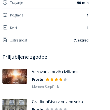
Trajanje
90 min
Poglavja
1
Kvizi
1
Ustreznost
7. razred
Priljubljene zgodbe
Verovanja prvih civilizacij
Prosto
Klemen Stepišnik
Gradbeništvo v novem veku
Prosto