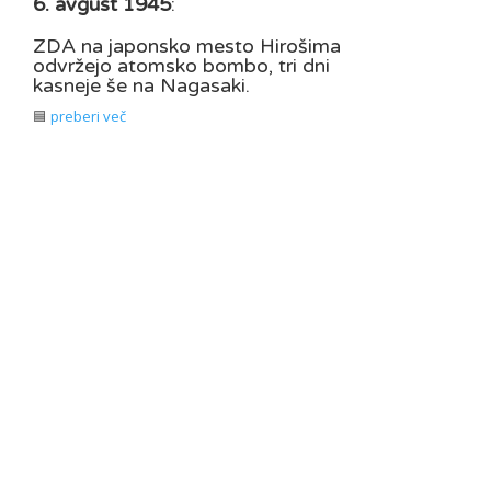
6. avgust 1945
:
ZDA na japonsko mesto Hirošima
odvržejo atomsko bombo, tri dni
kasneje še na Nagasaki.
🟦
preberi več