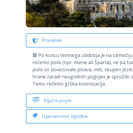
Povzetek
🟦 Po koncu temnega obdobja je na območju da
rečemo polis (npr. Atene ali Šparta), ne pa tu
polis so povezovale pisava, miti, skupen jezik
hrane zaradi neugodnih pogojev je sprožilo 
Temu rečemo grška kolonizacija.
Ključni pojmi
Uporabnost zgodbe