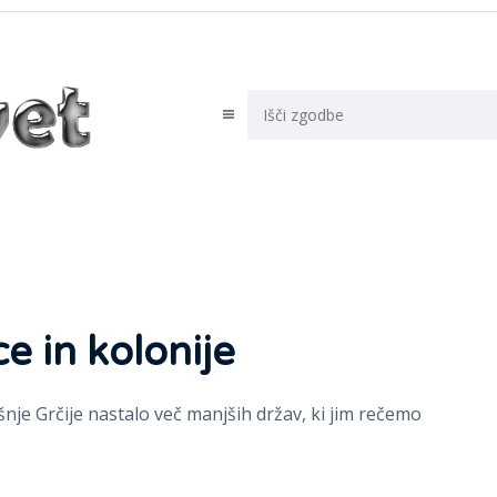
e in kolonije
e Grčije nastalo več manjših držav, ki jim rečemo