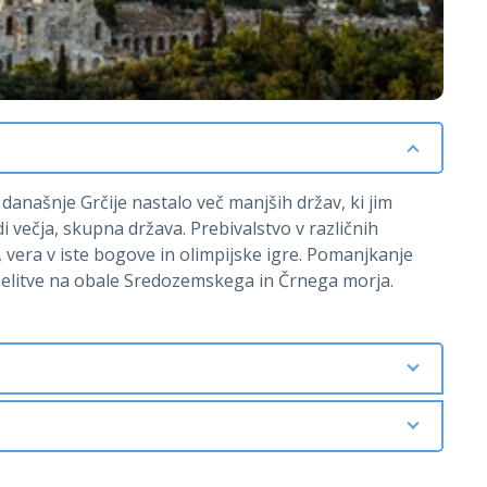
našnje Grčije nastalo več manjših držav, ki jim
di večja, skupna država. Prebivalstvo v različnih
, vera v iste bogove in olimpijske igre. Pomanjkanje
selitve na obale Sredozemskega in Črnega morja.