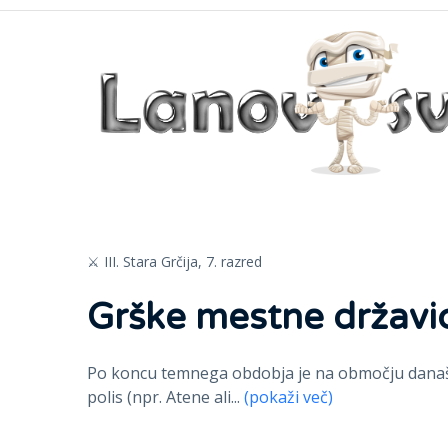
⚔️ III. Stara Grčija,
7. razred
Grške mestne državic
Po koncu temnega obdobja je na območju današnj
polis (npr. Atene ali
...
(pokaži več)