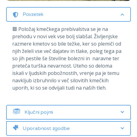
Povzetek
🟦 Položaj kmečkega prebivalstva se je na
prehodu v novi vek vse bolj slabšal. Življenjske
razmere kmetov so bile težke, ker so plemiči od
njih želeli vse več dajatev in tlake, poleg tega pa
so jih pestile še številne bolezni in naravne ter
preteča turška nevarnost. Uteho so deloma
iskali v ljudskih pobožnostih, vrenje pa je temu
navkljub izbruhnilo v več silovitih kmečkih
uporih, ki so se odvijali tudi na naših tleh.
Ključni pojmi
Uporabnost zgodbe