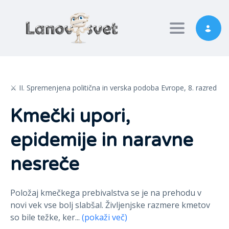
Toggle nav
⚔️ II. Spremenjena politična in verska podoba Evrope,
8. razred
Kmečki upori,
epidemije in naravne
nesreče
Položaj kmečkega prebivalstva se je na prehodu v
novi vek vse bolj slabšal. Življenjske razmere kmetov
so bile težke, ker
...
(pokaži več)