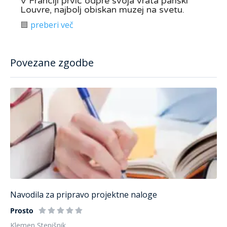
V Franciji prvič odpre svoja vrata pariški
Louvre, najbolj obiskan muzej na svetu.
🟦
preberi več
Povezane zgodbe
Navodila za pripravo projektne naloge
Prosto
Klemen Stepišnik