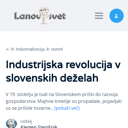
Toggle nav
⚔️ IV. Industrializacija,
8. razred
Industrijska revolucija v
slovenskih deželah
V 19. stoletju je tudi na Slovenskem prišlo do razvoja
gospodarstva. Majhne kmetije so propadale, pojavljati
so se pričele tovarne
...
(pokaži več)
Učitelj
Klemen Stepišnik