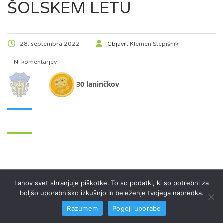
ŠOLSKEM LETU
28. septembra 2022
Objavil:
Klemen Stepišnik
Ni komentarjev
30 laninčkov
Lanov svet shranjuje piškotke. To so podatki, ki so potrebni za
Pravice pridržane © 2024 Lanovsvet.si
Klemen Stepišnik
boljšo uporabniško izkušnjo in beleženje tvojega napredka.
Razumem
Pogoji uporabe