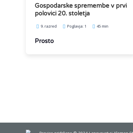
Gospodarske spremembe v prvi
polovici 20. stoletja
9. razred
Poglavja: 1
45 min
Prosto