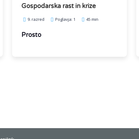
Gospodarska rast in krize
9. razred
Poglavja: 1
45 min
Prosto